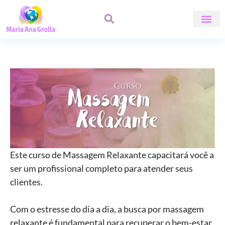
ÁREA DE A
Curso
de
Massagem
Relaxante
Este curso de Massagem Relaxante capacitará você a
ser um profissional completo para atender seus
clientes.
Com o estresse do dia a dia, a busca por massagem
relaxante é fundamental para recuperar o bem-estar