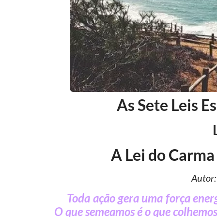
As Sete Leis E
A Lei do Carma 
Autor
Toda ação gera uma força ener
O que semeamos é o que colhemos