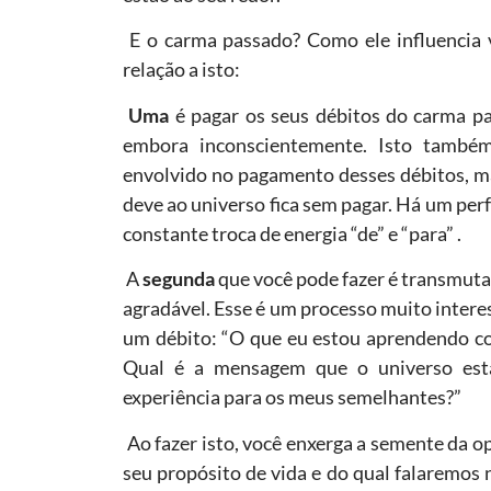
E o carma passado? Como ele influencia
relação a isto:
Uma
é pagar os seus débitos do carma pa
embora inconscientemente. Isto também
envolvido no pagamento desses débitos, mas
deve ao universo fica sem pagar. Há um per
constante troca de energia “de” e “para” .
A
segunda
que você pode fazer é transmuta
agradável. Esse é um processo muito intere
um débito: “O que eu estou aprendendo co
Qual é a mensagem que o universo está
experiência para os meus semelhantes?”
Ao fazer isto, você enxerga a semente da o
seu propósito de vida e do qual falaremos n