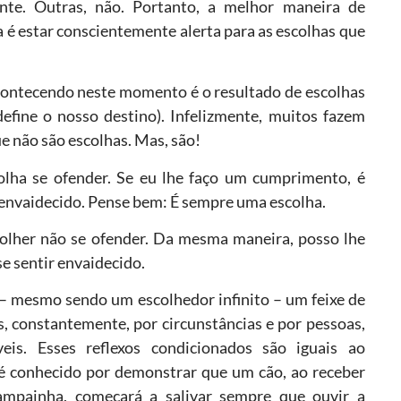
ente. Outras, não. Portanto, a melhor maneira de
a é estar conscientemente alerta para as escolhas que
contecendo neste momento é o resultado de escolhas
efine o nosso destino). Infelizmente, muitos fazem
ue não são escolhas. Mas, são!
olha se ofender. Se eu lhe faço um cumprimento, é
e envaidecido. Pense bem: É sempre uma escolha.
colher não se ofender. Da mesma maneira, posso lhe
e sentir envaidecido.
 – mesmo sendo um escolhedor infinito – um feixe de
s, constantemente, por circunstâncias e por pessoas,
eis. Esses reflexos condicionados são iguais ao
é conhecido por demonstrar que um cão, ao receber
ampainha, começará a salivar sempre que ouvir a