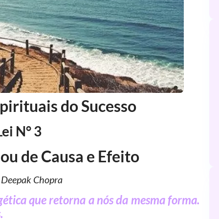
spirituais do Sucesso
Lei N° 3
ou de Causa e Efeito
: Deepak Chopra
gética que retorna a nós da mesma forma.
.