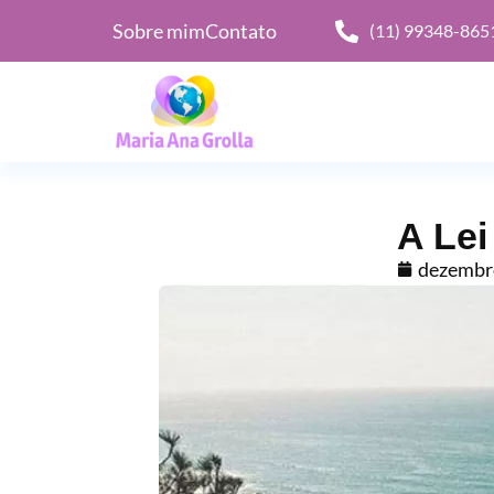
Sobre mim
Contato
(11) 99348-865
A Le
dezembro