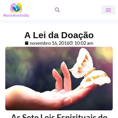
ÁREA DE A
A Lei da Doação
novembro 16, 2016
10:02 am
As Sete Leis Espirituais do